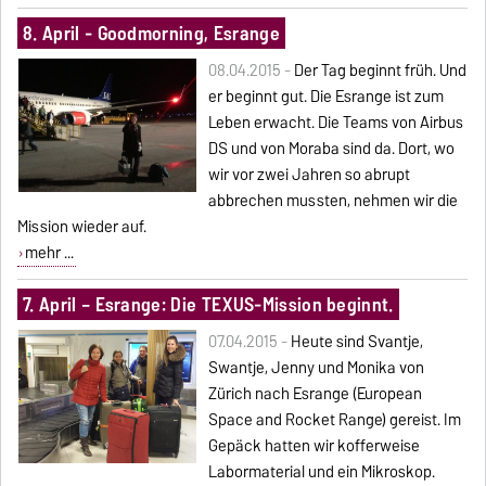
8. April - Goodmorning, Esrange
08.04.2015 -
Der Tag beginnt früh. Und
er beginnt gut. Die Esrange ist zum
Leben erwacht. Die Teams von Airbus
DS und von Moraba sind da. Dort, wo
wir vor zwei Jahren so abrupt
abbrechen mussten, nehmen wir die
Mission wieder auf.
mehr ...
7. April – Esrange: Die TEXUS-Mission beginnt.
07.04.2015 -
Heute sind Svantje,
Swantje, Jenny und Monika von
Zürich nach Esrange (European
Space and Rocket Range) gereist. Im
Gepäck hatten wir kofferweise
Labormaterial und ein Mikroskop.