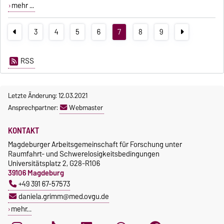
mehr ...
3
4
5
6
7
8
9
RSS
Letzte Änderung: 12.03.2021
Ansprechpartner:
Webmaster
KONTAKT
Magdeburger Arbeitsgemeinschaft für Forschung unter
Raumfahrt- und Schwerelosigkeitsbedingungen
Universitätsplatz 2, G28-R106
39106 Magdeburg
+49 391 67-57573
daniela.grimm@med.ovgu.de
mehr…