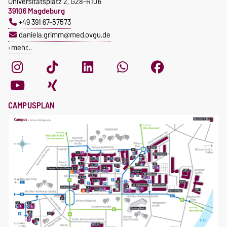
Universitätsplatz 2, G28-R106
39106 Magdeburg
+49 391 67-57573
daniela.grimm@med.ovgu.de
mehr…
CAMPUSPLAN